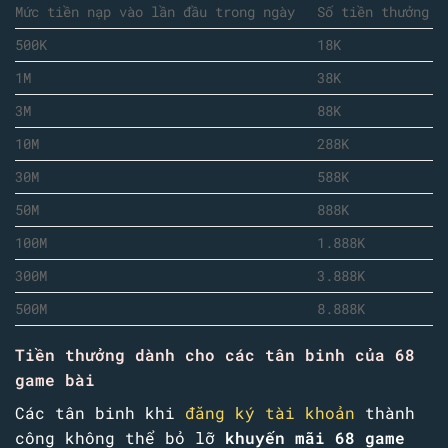
Mức tiền nạp vào lần đầu trong ngày
Số tiền thưởng
500K
18K
1M
38K
3M
88K
10M
288K
30M
588K
50M
888K
100M
1.888K
300M
3.888K
500M
8.888K
Tiền thưởng dành cho các tân binh của 68
game bài
Các tân binh khi
đăng ký tài khoản
thành
công không thể bỏ lỡ
khuyến mãi 68 game