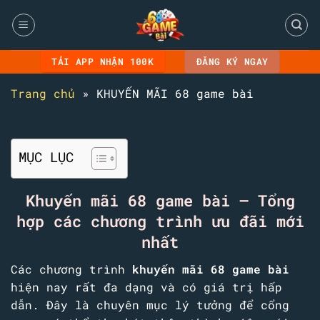
Bỏ
qua
nội
dung
TẢI APP NHẬN 100K
ĐĂNG KÝ NGAY
Trang chủ
»
KHUYẾN MÃI 68 game bài
MỤC LỤC
Khuyến mãi 68 game bài – Tổng
hợp các chương trình ưu đãi mới
nhất
Các chương trình
khuyến mãi 68 game bài
hiện nay rất đa dạng và có giá trị hấp
dẫn. Đây là chuyên mục lý tưởng để cổng