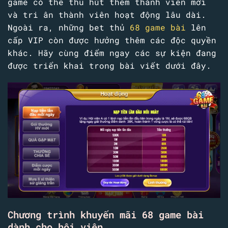
game có thể thu hút thêm thành viên mới
và tri ân thành viên hoạt động lâu dài.
Ngoài ra, những bet thủ
68 game bài
lên
cấp VIP còn được hưởng thêm các độc quyền
khác. Hãy cùng điểm ngay các sự kiện đang
được triển khai trong bài viết dưới đây.
Chương trình khuyến mãi 68 game bài
dành cho hội viên