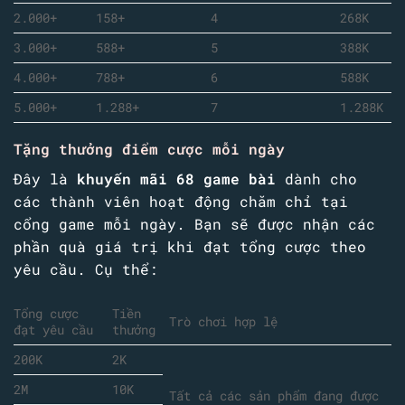
2.000+
158+
4
268K
3.000+
588+
5
388K
4.000+
788+
6
588K
5.000+
1.288+
7
1.288K
Tặng thưởng điểm cược mỗi ngày
Đây là
khuyến mãi 68 game bài
dành cho
các thành viên hoạt động chăm chỉ tại
cổng game mỗi ngày. Bạn sẽ được nhận các
phần quà giá trị khi đạt tổng cược theo
yêu cầu. Cụ thể:
Tổng cược
Tiền
Trò chơi hợp lệ
đạt yêu cầu
thưởng
200K
2K
2M
10K
Tất cả các sản phẩm đang được