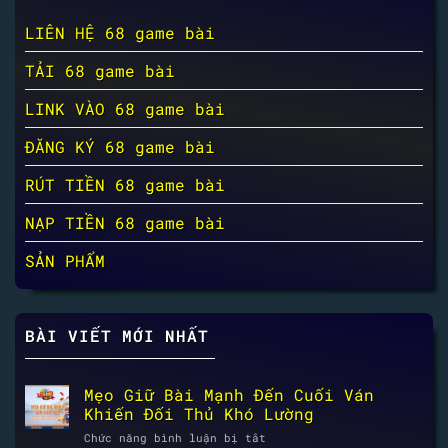
LIÊN HỆ 68 game bài
TẢI 68 game bài
LINK VÀO 68 game bài
ĐĂNG KÝ 68 game bài
RÚT TIỀN 68 game bài
NẠP TIỀN 68 game bài
SẢN PHẨM
BÀI VIẾT MỚI NHẤT
Mẹo Giữ Bài Mạnh Đến Cuối Ván
Khiến Đối Thủ Khó Lường
ở
Chức năng bình luận bị tắt