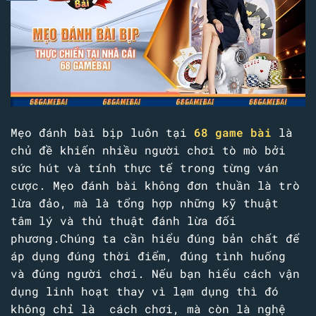
Mẹo đánh bài bịp luôn tại
68 game bài
là
chủ đề khiến nhiều người chơi tò mò bởi
sức hút và tính thực tế trong từng ván
cược. Mẹo đánh bài không đơn thuần là trò
lừa đảo, mà là tổng hợp những kỹ thuật
tâm lý và thủ thuật đánh lừa đối
phương.Chúng ta cần hiểu đúng bản chất để
áp dụng đúng thời điểm, đúng tình huống
và đúng người chơi. Nếu bạn hiểu cách vận
dụng linh hoạt thay vì lạm dụng thì đó
không chỉ là cách chơi, mà còn là nghệ