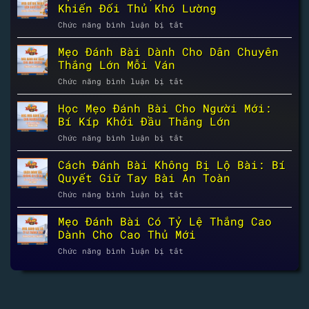
Khiến Đối Thủ Khó Lường
ở
Chức năng bình luận bị tắt
Mẹo
Giữ
Mẹo Đánh Bài Dành Cho Dân Chuyên
Bài
Thắng Lớn Mỗi Ván
Mạnh
ở
Chức năng bình luận bị tắt
Đến
Mẹo
Cuối
Đánh
Học Mẹo Đánh Bài Cho Người Mới:
Ván
Bài
Khiến
Bí Kíp Khởi Đầu Thắng Lớn
Dành
Đối
ở
Chức năng bình luận bị tắt
Cho
Thủ
Học
Dân
Khó
Mẹo
Cách Đánh Bài Không Bị Lộ Bài: Bí
Chuyên
Lường
Đánh
Thắng
Quyết Giữ Tay Bài An Toàn
Bài
Lớn
ở
Chức năng bình luận bị tắt
Cho
Mỗi
Cách
Người
Ván
Đánh
Mẹo Đánh Bài Có Tỷ Lệ Thắng Cao
Mới:
Bài
Bí
Dành Cho Cao Thủ Mới
Không
Kíp
ở
Chức năng bình luận bị tắt
Bị
Khởi
Mẹo
Lộ
Đầu
Đánh
Bài:
Thắng
Bài
Bí
Lớn
Có
Quyết
Tỷ