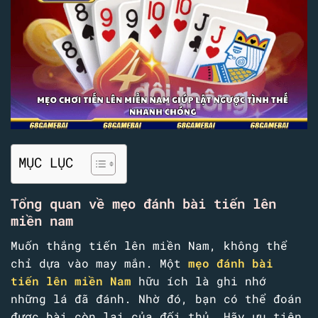
MỤC LỤC
Tổng quan về mẹo đánh bài tiến lên
miền nam
Muốn thắng tiến lên miền Nam, không thể
chỉ dựa vào may mắn. Một
mẹo đánh bài
tiến lên miền Nam
hữu ích là ghi nhớ
những lá đã đánh. Nhờ đó, bạn có thể đoán
được bài còn lại của đối thủ. Hãy ưu tiên