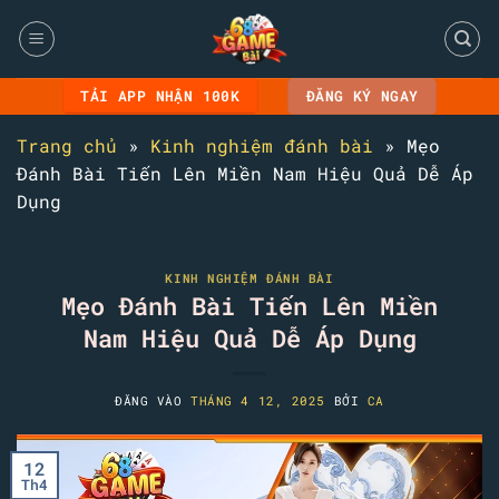
Bỏ
qua
nội
dung
TẢI APP NHẬN 100K
ĐĂNG KÝ NGAY
Trang chủ
»
Kinh nghiệm đánh bài
»
Mẹo
Đánh Bài Tiến Lên Miền Nam Hiệu Quả Dễ Áp
Dụng
KINH NGHIỆM ĐÁNH BÀI
Mẹo Đánh Bài Tiến Lên Miền
Nam Hiệu Quả Dễ Áp Dụng
ĐĂNG VÀO
THÁNG 4 12, 2025
BỞI
CA
12
Th4