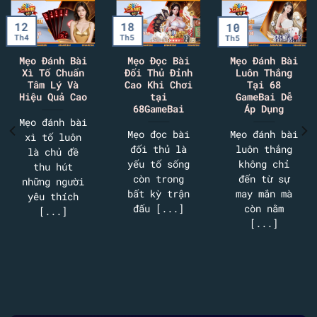
18
12
10
Th5
Th4
Th5
Mẹo Đánh Bài
Mẹo Đọc Bài
Mẹo Đánh Bài
Xì Tố Chuẩn
Đối Thủ Đỉnh
Luôn Thắng
Tâm Lý Và
Cao Khi Chơi
Tại 68
Hiệu Quả Cao
tại
GameBai Dễ
68GameBai
Áp Dụng
Mẹo đánh bài
Mẹo đọc bài
Mẹo đánh bài
xì tố luôn
đối thủ là
luôn thắng
là chủ đề
yếu tố sống
không chỉ
thu hút
còn trong
đến từ sự
những người
bất kỳ trận
may mắn mà
yêu thích
đấu [...]
còn nằm
[...]
[...]