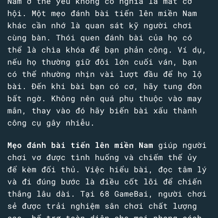
Nằm ở thế yếu không có nghĩa là mất cơ
hội. Một mẹo đánh bài tiến lên miền Nam
khác cần nhớ là quan sát kỹ người chơi
cùng bàn. Thói quen đánh bài của họ có
thể là chìa khóa để bạn phản công. Ví dụ,
nếu họ thường giữ đôi lớn cuối ván, bạn
có thể nhường nhịn vài lượt đầu để họ lộ
bài. Đến khi bài bạn có cơ, hãy tung đòn
bất ngờ. Không nên quá phụ thuộc vào may
mắn, thay vào đó hãy biến bài xấu thành
công cụ gây nhiễu.
Mẹo đánh bài tiến lên miền Nam
giúp người
chơi vơ được tình huống và chiếm thế ủy
để kèm đối thủ. Việc hiểu bài, đọc tâm lý
và đi đúng bước là điều cốt lõi để chiến
thắng lâu dài. Tại 68 GameBai, người chơi
sẻ được trải nghiệm sân chơi chất lượng
cao, bổ trợ toàn diện cho mọi phong cách