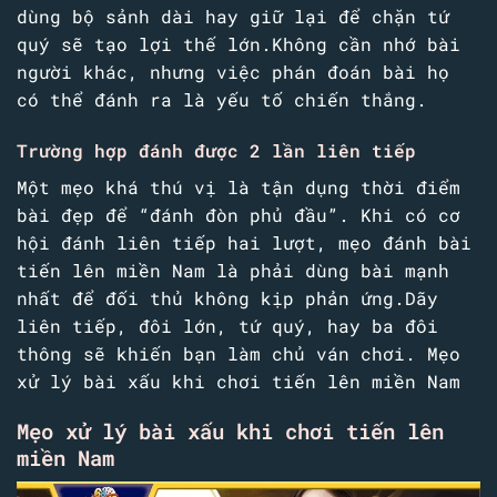
dùng bộ sảnh dài hay giữ lại để chặn tứ
quý sẽ tạo lợi thế lớn.Không cần nhớ bài
người khác, nhưng việc phán đoán bài họ
có thể đánh ra là yếu tố chiến thắng.
Trường hợp đánh được 2 lần liên tiếp
Một mẹo khá thú vị là tận dụng thời điểm
bài đẹp để “đánh đòn phủ đầu”. Khi có cơ
hội đánh liên tiếp hai lượt, mẹo đánh bài
tiến lên miền Nam là phải dùng bài mạnh
nhất để đối thủ không kịp phản ứng.Dãy
liên tiếp, đôi lớn, tứ quý, hay ba đôi
thông sẽ khiến bạn làm chủ ván chơi. Mẹo
xử lý bài xấu khi chơi tiến lên miền Nam
Mẹo xử lý bài xấu khi chơi tiến lên
miền Nam