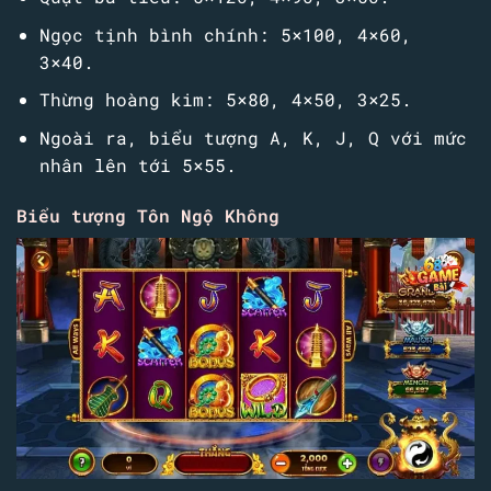
Ngọc tịnh bình chính: 5×100, 4×60,
3×40.
Thừng hoàng kim: 5×80, 4×50, 3×25.
Ngoài ra, biểu tượng A, K, J, Q với mức
nhân lên tới 5×55.
Biểu tượng Tôn Ngộ Không