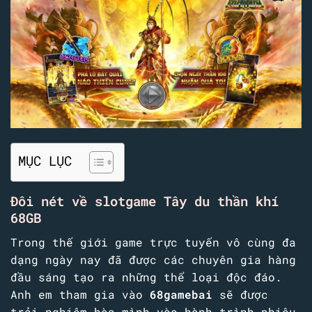
MỤC LỤC
Đôi nét về slotgame Tây du thần khí
68GB
Trong thế giới game trực tuyến vô cùng đa
dạng ngày nay đã được các chuyên gia hàng
đầu sáng tạo ra những thể loại độc đáo.
Anh em tham gia vào
68gamebai
sẽ được
trải nghiệm hòa mình vào hành trình phiêu