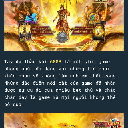
Tây du thần khí
68GB
là một slot game
phong phú, đa dạng với những trò chơi
khác nhau sẽ không làm anh em thất vọng.
Những đặc điểm nổi bật của game đã nhận
được sự ưu ái của nhiều bet thủ và chắc
chắn đây là game mà mọi người không thể
bỏ qua.