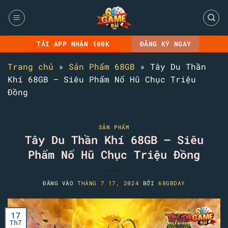
Bỏ
qua
nội
dung
TẢI APP NHẬN 100K
ĐĂNG KÝ NGAY
Trang chủ
»
Sản Phẩm 68GB
»
Tây Du Thần
Khí 68GB – Siêu Phẩm Nổ Hũ Chục Triệu
Đồng
SẢN PHẨM
Tây Du Thần Khí 68GB – Siêu
Phẩm Nổ Hũ Chục Triệu Đồng
ĐĂNG VÀO
THÁNG 7 17, 2024
BỞI
68GBDAY
17
Th7