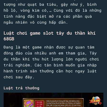
tượng như quạt ba tiêu, gậy như ý, bình
hồ lô, vòng kim cô,… Cùng với đó là những
tính năng đặc biệt mở ra các phần quà
ngẫu nhiên vô cùng hấp dẫn.
Luật chơi game slot tây du thần khí
68GB
Đang là một game nhận được sự quan tâm
đông đảo của nhiều anh em tham gia, Tây
du thần khí thu hút lượng lớn người chơi
trải nghiệm. Các tân binh muốn gia nhập
hành trình săn thưởng cần học ngay luật
chơi sau đây.
Luật trả thưởng