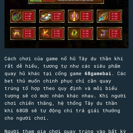
Cách chơi của game nổ hũ Tây du thần khí
rất dễ hiểu, tương tự như các siêu phẩm
quay hũ khác tại cổng game
68gamebai
. Các
bet thủ muốn chinh phục chỉ cần quay
trúng tổ hợp theo quy định và mỗi biểu
tượng sẽ có mức nhân khác nhau. Khi người
chơi chiến thắng, hệ thống
Tây du thần
khí 68GB sẽ tự động chi trả giải thưởng
cho người chơi.
Người tham gia chơi quay trúng vào bất kỳ