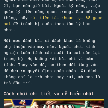
21, bạn nên giữ bài. Ngoài kỹ năng, việc
quản lý tiền cũng quan trọng. Sau mỗi ván
thắng, hãy
rút tiền tài khoản tại 68 game
bài
để tránh bị cuốn theo tâm lý ham
chơi.
Một mẹo đánh bài xì dách khác là không
phụ thuộc vào may mắn. Người chơi kinh
nghiệm luôn tính xác suất lá bài còn lại
trong bộ. Họ không rút bài chỉ vì cảm
tính. Thay vào đó, họ theo dõi từng ván
để đưa ra quyết định chắc chắn. Xì dách
không chỉ là trò chơi may rủi, mà còn là
trò đấu trí.
Cách chơi chi tiết và dễ hiểu nhất