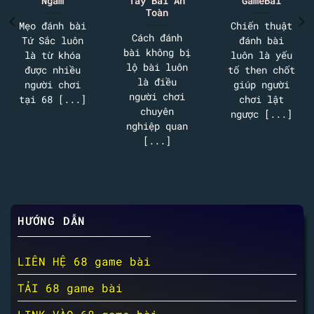
Ngẫm
Tay Bài An
GameBai
Toàn
Mẹo đánh bài
Chiến thuật
Cách đánh
Tứ Sắc luôn
đánh bài
bài không bị
là từ khóa
luôn là yếu
lộ bài luôn
được nhiều
tố then chốt
là điều
người chơi
giúp người
người chơi
tại 68 [...]
chơi lật
chuyên
ngược [...]
nghiệp quan
[...]
HƯỚNG DẪN
LIÊN HỆ 68 game bài
TẢI 68 game bài