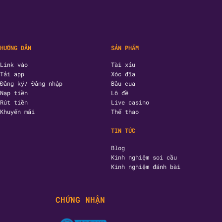
HƯỚNG DẪN
SẢN PHẨM
Link vào
Tài xỉu
Tải app
Xóc đĩa
Đăng ký/ Đăng nhập
Bầu cua
Nạp tiền
Lô đề
Rút tiền
Live casino
Khuyến mãi
Thể thao
TIN TỨC
Blog
Kinh nghiệm soi cầu
Kinh nghiệm đánh bài
CHỨNG NHẬN