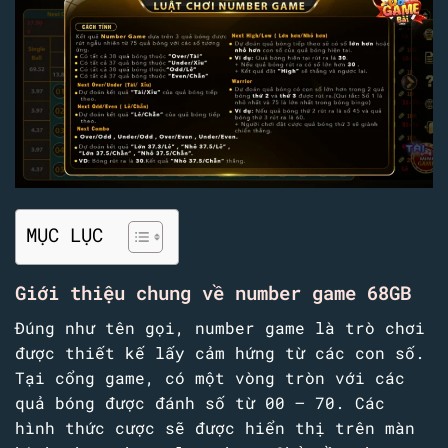
MỤC LỤC
Giới thiệu chung về number game 68GB
Đúng như tên gọi, number game là trò chơi
được thiết kế lấy cảm hứng từ các con số.
Tại cổng game, có một vòng tròn với các
quả bóng được đánh số từ 00 – 70. Các
hình thức cược sẽ được hiển thị trên màn