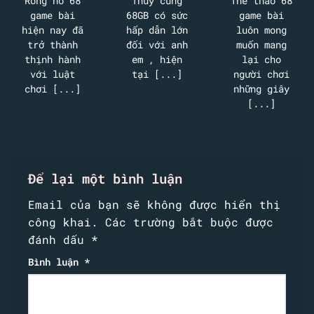
Rồng hổ 68
Thủy cung
Thể thao 68
game bài
68GB có sức
game bài
hiện nay đã
hấp dẫn lớn
luôn mong
trở thành
đối với anh
muốn mang
thịnh hành
em , hiện
lại cho
với luật
tại [...]
người chơi
chơi [...]
những giây
[...]
Để lại một bình luận
Email của bạn sẽ không được hiển thị
công khai.
Các trường bắt buộc được
đánh dấu
*
Bình luận
*