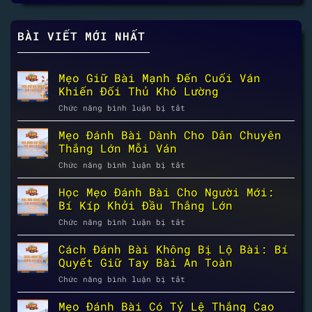
BÀI VIẾT MỚI NHẤT
Mẹo Giữ Bài Mạnh Đến Cuối Ván
Khiến Đối Thủ Khó Lường
ở
Chức năng bình luận bị tắt
Mẹo
Giữ
Mẹo Đánh Bài Dành Cho Dân Chuyên
Bài
Thắng Lớn Mỗi Ván
Mạnh
ở
Chức năng bình luận bị tắt
Đến
Mẹo
Cuối
Đánh
Học Mẹo Đánh Bài Cho Người Mới:
Ván
Bài
Khiến
Bí Kíp Khởi Đầu Thắng Lớn
Dành
Đối
ở
Chức năng bình luận bị tắt
Cho
Thủ
Học
Dân
Khó
Mẹo
Cách Đánh Bài Không Bị Lộ Bài: Bí
Chuyên
Lường
Đánh
Thắng
Quyết Giữ Tay Bài An Toàn
Bài
Lớn
ở
Chức năng bình luận bị tắt
Cho
Mỗi
Cách
Người
Ván
Đánh
Mẹo Đánh Bài Có Tỷ Lệ Thắng Cao
Mới: