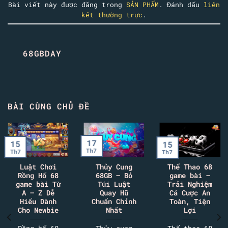
Bài viết này được đăng trong
SẢN PHẨM
. Đánh dấu
liên
kết thường trực
.
68GBDAY
BÀI CÙNG CHỦ ĐỀ
17
15
15
Th7
Th7
Th7
Luật Chơi
Thủy Cung
Thể Thao 68
Rồng Hổ 68
68GB – Bỏ
game bài –
game bài Từ
Túi Luật
Trải Nghiệm
A – Z Dễ
Quay Hũ
Cá Cược An
Hiểu Dành
Chuẩn Chỉnh
Toàn, Tiện
Cho Newbie
Nhất
Lợi