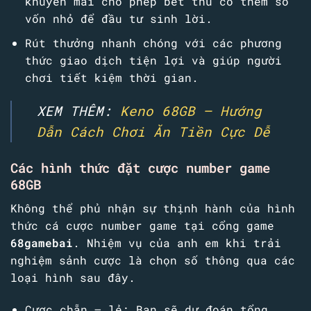
khuyến mãi cho phép bet thủ có thêm số
vốn nhỏ để đầu tư sinh lời.
Rút thưởng nhanh chóng với các phương
thức giao dịch tiện lợi và giúp người
chơi tiết kiệm thời gian.
XEM THÊM:
Keno 68GB – Hướng
Dẫn Cách Chơi Ăn Tiền Cực Dễ
Các hình thức đặt cược number game
68GB
Không thể phủ nhận sự thịnh hành của hình
thức cá cược number game tại cổng game
68gamebai
. Nhiệm vụ của anh em khi trải
nghiệm sảnh cược là chọn số thông qua các
loại hình sau đây.
Cược chẵn – lẻ: Bạn sẽ dự đoán tổng