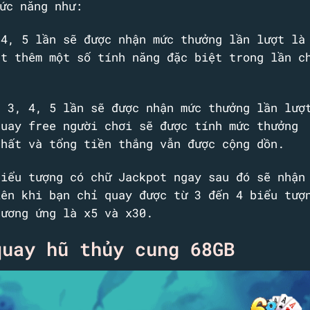
ức năng như:
 4, 5 lần sẽ được nhận mức thưởng lần lượt là
ạt thêm một số tính năng đặc biệt trong lần c
c 3, 4, 5 lần sẽ được nhận mức thưởng lần lượ
quay free người chơi sẽ được tính mức thưởng
nhất và tổng tiền thắng vẫn được cộng dồn.
biểu tượng có chữ Jackpot ngay sau đó sẽ nhận
iên khi bạn chỉ quay được từ 3 đến 4 biểu tượ
tương ứng là x5 và x30.
quay hũ thủy cung 68GB