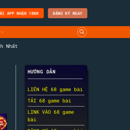
ẢI APP NHẬN 100K
ĐĂNG KÝ NGAY
G
nh Nhất
HƯỚNG DẪN
LIÊN HỆ 68 game bài
TẢI 68 game bài
LINK VÀO 68 game
bài