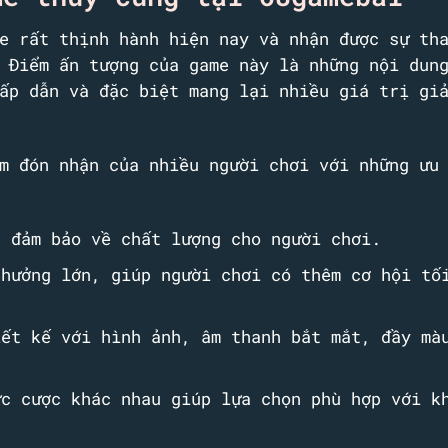
e rất thịnh hành hiện nay và nhận được sự th
 Điểm ấn tượng của game này là những nội dun
ấp dẫn và đặc biệt mang lại nhiều giá trị gi
m đón nhận của nhiều người chơi với những ưu
n đảm bảo về chất lượng cho người chơi.
thưởng lớn, giúp người chơi có thêm cơ hội tố
ết kế với hình ảnh, âm thanh bắt mắt, đầy mà
ức cược khác nhau giúp lựa chọn phù hợp với k