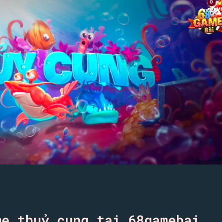
me thuỷ cung tại 68gamebai