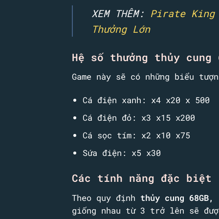
XEM THÊM:
Pirate King
Thưởng Lớn
Hệ số thưởng thủy cung 
Game này sẽ có những biểu tượn
Cá điện xanh: x4 x20 x 500
Cá điện đỏ: x3 x15 x200
Cá sọc tím: x2 x10 x75
Sứa điện: x5 x30
Các tính năng đặc biệt
Theo quy định
thủy cung 68GB,
t
giống nhau từ 3 trở lên sẽ đượ