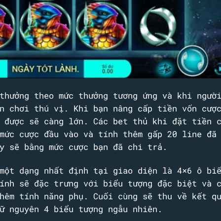
thưởng theo mức thưởng tương ứng và khi ngườ
n chơi thú vị. Khi bạn nâng cấp tiền vốn cượ
 được sẽ càng lớn. Các bet thủ khi đặt tiền 
mức cược đầu vào và tính thêm gấp 20 line đã
y sẽ bằng mức cược bạn đã chi trả.
một dạng nhất định tại giao diện là 4×6 ô bi
ính sẽ đặc trưng với biểu tượng đặc biệt và 
hêm tính năng phụ. Cuối cùng sẽ thu về kết q
ữ nguyên 4 biểu tượng ngẫu nhiên.