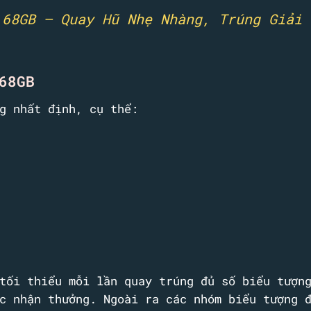
 68GB – Quay Hũ Nhẹ Nhàng, Trúng Giải
68GB
g nhất định, cụ thể:
ối thiểu mỗi lần quay trúng đủ số biểu tượn
c nhận thưởng. Ngoài ra các nhóm biểu tượng 