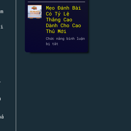
Khởi
Cách
Đầu
Đánh
Mẹo Đánh Bài
am
Thắng
Bài
Có Tỷ Lệ
Lớn
Không
g
Thắng Cao
Bị
Dành Cho Cao
ải
Lộ
Thủ Mới
Bài:
Bí
Chức năng bình luận
Quyết
ở
bị tắt
Giữ
Mẹo
Tay
Đánh
Bài
Bài
An
Có
Toàn
Tỷ
Lệ
i
Thắng
Cao
Dành
Cho
u
Cao
Thủ
Mới
hả