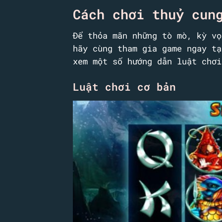
Cách chơi thuỷ cun
Để thỏa mãn những tò mò, kỳ vọ
hãy cùng tham gia game ngay t
xem một số hướng dẫn luật chơi
Luật chơi cơ bản